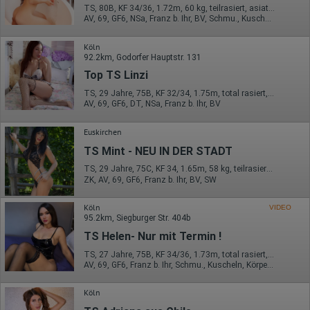
TS, 80B, KF 34/36, 1.72m, 60 kg, teilrasiert, asiatisch
Erhobene Informationen zum Besucherverhalten sind folgende:
AV, 69, GF6, NSa, Franz b. Ihr, BV, Schmu., Kuscheln
Herkunft (Land und Stadt)
Sprache
Köln
Betriebssystem
92.2km, Godorfer Hauptstr. 131
Gerät (PC, Tablet-PC oder Smartphone)
Top TS Linzi
Browser und alle verwendeten Add-ons
Auflösung des Computers
TS, 29 Jahre, 75B, KF 32/34, 1.75m, total rasiert, asiatisch
Besucherquelle (Facebook, Suchmaschine oder
AV, 69, GF6, DT, NSa, Franz b. Ihr, BV
verweisende Webseite)
Welche Dateien wurden heruntergeladen?
Euskirchen
Welche Videos angeschaut?
Wurden Werbebanner angeklickt?
TS Mint - NEU IN DER STADT
Wohin ging der Besucher? Klickte er auf weitere Seiten des
Portals oder hat er sie komplett verlassen?
TS, 29 Jahre, 75C, KF 34, 1.65m, 58 kg, teilrasiert, asiatisch
Wie lange blieb der Besucher?
ZK, AV, 69, GF6, Franz b. Ihr, BV, SW
Ort der Verarbeitung:
Köln
VIDEO
Europäische Union & USA
95.2km, Siegburger Str. 404b
Hotjar
TS Helen- Nur mit Termin !
Wir nutzen Hotjar als Webanalysedient. Es wird verwendet, um
TS, 27 Jahre, 75B, KF 34/36, 1.73m, total rasiert, asiatisch
Daten über das Benutzerverhalten zu sammeln. Hotjar kann
AV, 69, GF6, Franz b. Ihr, Schmu., Kuscheln, Körperküs., DSa
auch im Rahmen von Umfragen und Feedbackfunktionen, die
auf unserer Website eingebunden sind, von Ihnen bereitgestellte
Köln
Informationen verarbeiten.