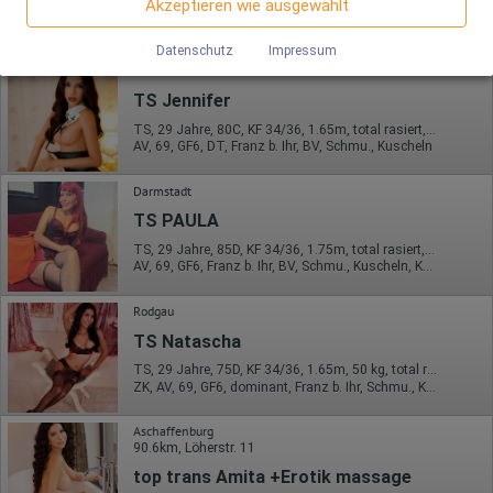
Akzeptieren wie ausgewählt
Wir nutzen Google Analytics, wodurch Drittanbieter-Cookies
TS, 26 Jahre, 75C, KF 34/36, 1.60m, total rasiert, asiatisch
Server gespeichert werden.
ZK, AV, 69, Franz b. Ihr, Schmu., Kuscheln, Körperküs., AV b. Ihm
gesetzt werden. Näheres zu Google Analytics und zu den
verwendeten Cookies sind unter folgendem Link und in der
Datenschutz
Impressum
Datenschutzerklärung zu finden.
Offenbach am Main
https://developers.google.com/analytics/devguides/collectio
n/analyticsjs/cookie-usage?
TS Jennifer
hl=de#gtagjs_google_analytics_4_-_cookie_usage
TS, 29 Jahre, 80C, KF 34/36, 1.65m, total rasiert, asiatisch
AV, 69, GF6, DT, Franz b. Ihr, BV, Schmu., Kuscheln
Herausgeber:
Google Ireland Limited
Darmstadt
Erhobene Daten:
Die erzeugten Informationen über die Benutzung unserer
TS PAULA
Webseiten sowie die von dem Browser übermittelte IP-Adresse
TS, 29 Jahre, 85D, KF 34/36, 1.75m, total rasiert, Latina
werden übertragen und gespeichert. Dabei können aus den
AV, 69, GF6, Franz b. Ihr, BV, Schmu., Kuscheln, Körperküs.
verarbeiteten Daten pseudonyme Nutzungsprofile der Nutzer
erstellt werden. Diese Informationen wird Google gegebenenfalls
auch an Dritte übertragen, sofern dies gesetzlich
Rodgau
vorgeschrieben wird oder, soweit Dritte diese Daten im Auftrag
TS Natascha
von Google verarbeiten. Die IP-Adresse der Nutzer wird von
Google innerhalb von Mitgliedstaaten der Europäischen Union
TS, 29 Jahre, 75D, KF 34/36, 1.65m, 50 kg, total rasiert, asiatisch
oder in anderen Vertragsstaaten des Abkommens über den
ZK, AV, 69, GF6, dominant, Franz b. Ihr, Schmu., Kuscheln
Europäischen Wirtschaftsraum gekürzt, dies bedeutet, dass alle
Daten anonym erhoben werden. Nur in Ausnahmefällen wird die
volle IP-Adresse an einen Server von Google in den USA
Aschaffenburg
übertragen und dort gekürzt. Die von dem Browser des Nutzers
90.6km, Löherstr. 11
übermittelte IP-Adresse wird nicht mit anderen Daten von Google
top trans Amita +Erotik massage
zusammengeführt.