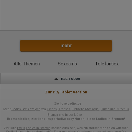
Rechtliche Grundlage der Verarbeitung
Art. 6 Abs. 1 S. 1 lit. a DSGVO
mehr
Alle Themen
Sexcams
Telefonsex
nach oben
Zur PC/Tablet Version
Zierliche Ladies.de
Mehr
Ladies Sex-Anzeigen
von
Escorts
,
Transen
,
Erotische Massage
,
Huren und Nutten in
Bremen
und in der Nähe
Bremenladies, zierliche, superheiße sexy Huren, diese Ladies in Bremen!
Zierliche
Erotik
Ladies in Bremen
können alles sein, was ein starker Mann sich wünscht.
Pralle Brüste, eine schlanke, süße Figur und einen Knackarsch, was wünscht man(n)