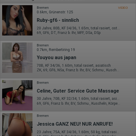
Bremen
VIDEO
0.6km, Grünenstr. 125
Ruby-gf6 - sinnlich
20 Jahre, 80B, KF 34/36, 1.65m, total rasiert, osteuropäisch
69, GF6, DT, Franz b. Ihr, MFF, DSa, DSp
Bremen
0.7km, Rembertiring 19
Youyou aus japan
70B, KF 34/36, 1.60m, total rasiert, asiatisch
ZK, 69, GF6, NSa, Franz b. Ihr, BV, Schmu., Kuscheln
Bremen
Celine, Guter Service Gute Massage
30 Jahre, 70B, KF 32/34, 1.60m, total rasiert, asiatisch
69, GF6, Franz b. Ihr, BV, Schmu., Kuscheln, Körperküs., Strip
Bremen
Jessica GANZ NEU! NUR ANRUFE!
23 Jahre, 75A, KF 34/36, 1.60m, 50 kg, total rasiert, osteuropäisch