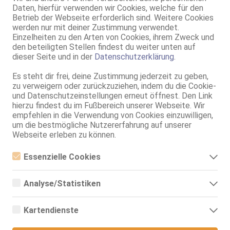
AV, 69, Franz b. Ihr, BV, Schmu., Kuscheln, Körperküs., AV b. Ihm
Daten, hierfür verwenden wir Cookies, welche für den
Betrieb der Webseite erforderlich sind. Weitere Cookies
Bremen
werden nur mit deiner Zustimmung verwendet.
Einzelheiten zu den Arten von Cookies, ihrem Zweck und
Camila
den beteiligten Stellen findest du weiter unten auf
80C, KF 34/36, 1.65m, total rasiert, Latina
dieser Seite und in der
Datenschutzerklärung
.
69, GF6, BV, MFF, EL, Mast., LS
Es steht dir frei, deine Zustimmung jederzeit zu geben,
Live Sex Cam
zu verweigern oder zurückzuziehen, indem du die Cookie-
KinkyAnna
LIVE
und Datenschutzeinstellungen erneut öffnest. Den Link
come to me !
hierzu findest du im Fußbereich unserer Webseite. Wir
empfehlen in die Verwendung von Cookies einzuwilligen,
41 Jahre, 1.65m, weibl., 85 B
HD-Cam, EN, NL
um die bestmögliche Nutzererfahrung auf unserer
Webseite erleben zu können.
Bremen
Essenzielle Cookies
Melina -Ganz neu
Essenzielle Cookies sind alle notwendigen Cookies, die für den
24 Jahre, 75B, KF 34/36, 1.67m, total rasiert, osteuropäisch
Betrieb der Webseite notwendig sind, indem Grundfunktionen
69, GF6, Franz b. Ihr, BV, Schmu., Kuscheln, Körperküs., DSa
Analyse/Statistiken
ermöglicht werden. Die Webseite kann ohne diese Cookies nicht
richtig funktionieren.
Analyse- bzw. Statistikcookies sind Cookies, die der Analyse der
Bremen
Webseiten-Nutzung und der Erstellung von anonymisierten
Kartendienste
Zugriffsstatistiken dienen. Sie helfen den Webseiten-Besitzern zu
Lala & Yomo
verstehen, wie Besucher mit Webseiten interagieren, indem
Google Maps
weibl., Duo, 75C, KF 34/36, 1.60m, 50 kg, teilrasiert, asiatisch
Informationen anonym gesammelt und gemeldet werden.