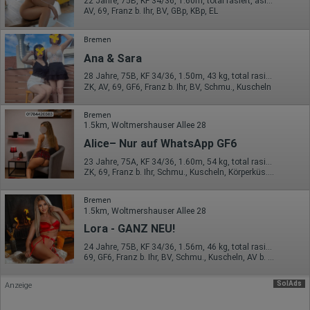
Daten über das Benutzerverhalten zu sammeln. Hotjar kann
22 Jahre, 75B, KF 34/36, 1.60m, total rasiert, asiatisch
AV, 69, Franz b. Ihr, BV, GBp, KBp, EL
auch im Rahmen von Umfragen und Feedbackfunktionen, die
auf unserer Website eingebunden sind, von Ihnen bereitgestellte
Informationen verarbeiten.
Bremen
Herausgeber:
Ana & Sara
Hotjar Limited, Malta
28 Jahre, 75B, KF 34/36, 1.50m, 43 kg, total rasiert, asiatisch
Erhobene Daten:
ZK, AV, 69, GF6, Franz b. Ihr, BV, Schmu., Kuscheln
Datum und Uhrzeit des Besuchs
Bremen
Gerätetyp
1.5km, Woltmershauser Allee 28
Geografischer Standort
IP-Adresse
Alice– Nur auf WhatsApp GF6
Mausbewegungen
23 Jahre, 75A, KF 34/36, 1.60m, 54 kg, total rasiert, osteuropäisch
Besuchte Seiten
ZK, 69, Franz b. Ihr, Schmu., Kuscheln, Körperküs., DSp, KBp
Referrer URL
Bildschirmauflösung
Eindeutige Gerätekennung
Bremen
Sprachinformationen
1.5km, Woltmershauser Allee 28
Gerätebestriebssystem
Lora - GANZ NEU!
Browser-Typ
Klicks
24 Jahre, 75B, KF 34/36, 1.56m, 46 kg, total rasiert, mitteleuropäisch
Domain-Name
69, GF6, Franz b. Ihr, BV, Schmu., Kuscheln, AV b. Ihm, DSa
Eindeutige Benutzerkennung
Antworten auf Umfragen
SolAds
Anzeige
Ort der Verarbeitung:
Europäische Union