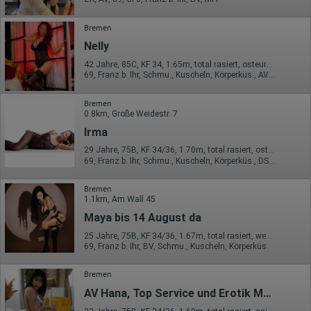
volle IP-Adresse an einen Server von Google in den USA
übertragen und dort gekürzt. Die von dem Browser des Nutzers
Bremen
übermittelte IP-Adresse wird nicht mit anderen Daten von Google
zusammengeführt.
Nelly
Erhobene Informationen zum Besucherverhalten sind folgende:
42 Jahre, 85C, KF 34, 1.65m, total rasiert, osteuropäisch
69, Franz b. Ihr, Schmu., Kuscheln, Körperküs., AV b. Ihm, DSp, KBp
Herkunft (Land und Stadt)
Sprache
Bremen
Betriebssystem
0.8km, Große Weidestr. 7
Gerät (PC, Tablet-PC oder Smartphone)
Browser und alle verwendeten Add-ons
Irma
Auflösung des Computers
Besucherquelle (Facebook, Suchmaschine oder
29 Jahre, 75B, KF 34/36, 1.70m, total rasiert, osteuropäisch
verweisende Webseite)
69, Franz b. Ihr, Schmu., Kuscheln, Körperküs., DSa, FAa, Baden / Duschen
Welche Dateien wurden heruntergeladen?
Welche Videos angeschaut?
Bremen
Wurden Werbebanner angeklickt?
1.1km, Am Wall 45
Wohin ging der Besucher? Klickte er auf weitere Seiten des
Portals oder hat er sie komplett verlassen?
Maya bis 14 August da
Wie lange blieb der Besucher?
25 Jahre, 75B, KF 34/36, 1.67m, total rasiert, westeuropäisch
69, Franz b. Ihr, BV, Schmu., Kuscheln, Körperküs.
Ort der Verarbeitung:
Europäische Union & USA
Bremen
Hotjar
AV Hana, Top Service und Erotik Massage
Wir nutzen Hotjar als Webanalysedient. Es wird verwendet, um