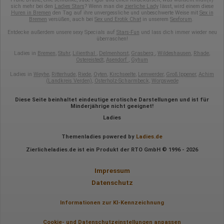
sich mehr bei den
Ladies Stars
? Wenn man die
zierliche Lady
lässt, wird einem diese
Huren in Bremen
den Tag auf ihre unvergessliche und unbeschwerte Weise mit
Sex in
Bremen
versüßen, auch bei
Sex und Erotik Chat
in unserem
Sexforum
.
Entdecke außerdem unsere sexy Specials auf
Stars-Fun
und lass dich immer wieder neu
überraschen!
Ladies in
Bremen
,
Stuhr
,
Lilienthal
,
Delmenhorst
,
Grasberg
,
Wildeshausen
,
Rhade
,
Ostereistedt
,
Asendorf
,
Gyhum
Ladies in
Weyhe
,
Ritterhude
,
Riede
,
Oyten
,
Kirchseelte
,
Lemwerder
,
Groß Ippener
,
Achim
(Landkreis Verden)
,
Osterholz-Scharmbeck
,
Worpswede
Diese Seite beinhaltet eindeutige erotische Darstellungen und ist für
Minderjährige nicht geeignet!
Ladies
Themenladies powered by
Ladies.de
Zierlicheladies.de ist ein Produkt der RTO GmbH © 1996 - 2026
Impressum
Datenschutz
Informationen zur KI-Kennzeichnung
Cookie- und Datenschutzeinstellungen anpassen