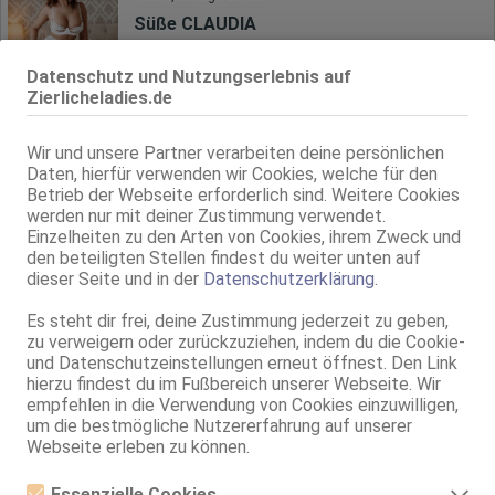
Süße CLAUDIA
Haus 35
35 Jahre, 75C, KF 34, 1.60m, 50 kg, total rasiert, westeuropäisch
Datenschutz und Nutzungserlebnis auf
NSa, BV, Schmu., Kuscheln, Körperküs., DSa, DSp, KBp
Zierlicheladies.de
Göppingen
1.8km, Metzgerstr. 35
Wir und unsere Partner verarbeiten deine persönlichen
Daten, hierfür verwenden wir Cookies, welche für den
Alyona - ZK&GF6! - Nur für kurze zeit
Betrieb der Webseite erforderlich sind. Weitere Cookies
Haus 35
werden nur mit deiner Zustimmung verwendet.
75D, KF 34, 1.66m, total rasiert, osteuropäisch
Einzelheiten zu den Arten von Cookies, ihrem Zweck und
ZK, 69, GF6, NSa, Franz b. Ihr, MFF, Schmu., Kuscheln
den beteiligten Stellen findest du weiter unten auf
dieser Seite und in der
Datenschutzerklärung
.
Göppingen
1.9km, Metzgerstr. 51
Es steht dir frei, deine Zustimmung jederzeit zu geben,
BRANDNEU Rarität IRIS deutsch 35 Jahre - Plaisir d'Amour
zu verweigern oder zurückzuziehen, indem du die Cookie-
Plaisir D'Amour
und Datenschutzeinstellungen erneut öffnest. Den Link
75B, KF 34/36, 1.68m, total rasiert, deutsch
hierzu findest du im Fußbereich unserer Webseite. Wir
69, GF6, DT, NSa, Franz b. Ihr, BV, Schmu., Kuscheln
empfehlen in die Verwendung von Cookies einzuwilligen,
um die bestmögliche Nutzererfahrung auf unserer
Eislingen / Fils
Webseite erleben zu können.
Yana
Essenzielle Cookies