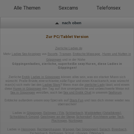
Portals oder hat er sie komplett verlassen?
Wie lange blieb der Besucher?
Alle Themen
Sexcams
Telefonsex
Ort der Verarbeitung:
Europäische Union & USA
nach oben
Hotjar
Zur PC/Tablet Version
Wir nutzen Hotjar als Webanalysedient. Es wird verwendet, um
Daten über das Benutzerverhalten zu sammeln. Hotjar kann
auch im Rahmen von Umfragen und Feedbackfunktionen, die
Zierliche Ladies.de
auf unserer Website eingebunden sind, von Ihnen bereitgestellte
Mehr
Ladies Sex-Anzeigen
von
Escorts
,
Transen
,
Erotische Massage
,
Huren und Nutten in
Informationen verarbeiten.
Göppingen
und in der Nähe
Göppingenladies, zierliche, superheiße sexy Huren, diese Ladies in
Herausgeber:
Göppingen!
Hotjar Limited, Malta
Zierliche
Erotik
Ladies in Göppingen
können alles sein, was ein starker Mann sich
Erhobene Daten:
wünscht. Pralle Brüste, eine schlanke, süße Figur und einen Knackarsch, was wünscht
man(n) sich mehr bei den
Ladies Stars
? Wenn man die
zierliche Lady
lässt, wird einem
diese
Huren in Göppingen
den Tag auf ihre unvergessliche und unbeschwerte Weise mit
Datum und Uhrzeit des Besuchs
Sex in Göppingen
versüßen, auch bei
Sex und Erotik Chat
in unserem
Sexforum
.
Gerätetyp
Geografischer Standort
Entdecke außerdem unsere sexy Specials auf
Stars-Fun
und lass dich immer wieder neu
IP-Adresse
überraschen!
Mausbewegungen
Besuchte Seiten
Ladies in
Göppingen
,
Eislingen / Fils
,
Schlierbach
,
Waldstetten (Ostalbkreis)
,
Schwäbisch Gmünd
,
Geislingen an der Steige
,
Schorndorf
,
Kirchheim unter Teck
,
Referrer URL
Plochingen
,
Nürtingen
Bildschirmauflösung
Eindeutige Gerätekennung
Ladies in
Heiningen
,
Rechberghausen
,
Wangen (bei Göppingen)
,
Salach
,
Birenbach
,
Sprachinformationen
Eschenbach
,
Börtlingen
,
Schlat
,
Uhingen
,
Ottenbach