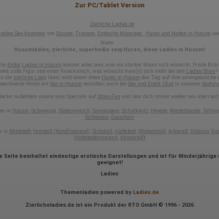
Zur PC/Tablet Version
Webseite)
Welche Dateien wurden heruntergeladen?
Welche Videos angeschaut?
Zierliche Ladies.de
Wurden Werbebanner angeklickt?
adies Sex-Anzeigen
von
Escorts
,
Transen
,
Erotische Massage
,
Huren und Nutten in Husum
und
Wohin ging der Besucher? Klickte er auf weitere Seiten des Portals
Nähe
oder hat er sie komplett verlassen?
Husumladies, zierliche, superheiße sexy Huren, diese Ladies in Husum!
Wie lange blieb der Besucher?
che
Erotik
Ladies in Husum
können alles sein, was ein starker Mann sich wünscht. Pralle Brüst
Ort der Verarbeitung:
nke, süße Figur und einen Knackarsch, was wünscht man(n) sich mehr bei den
Ladies Stars
?
Europäische Union & USA
n die
zierliche Lady
lässt, wird einem diese
Huren in Husum
den Tag auf ihre unvergessliche 
beschwerte Weise mit
Sex in Husum
versüßen, auch bei
Sex und Erotik Chat
in unserem
Sexfor
Hotjar
decke außerdem unsere sexy Specials auf
Stars-Fun
und lass dich immer wieder neu überrasc
Wir nutzen Hotjar als Webanalysedient. Es wird verwendet, um Daten
es in
Husum
,
Schwesing
,
Südermarsch
,
Simonsberg
,
Schalkholz
,
Hövede
,
Westerborstel
,
Telling
über das Benutzerverhalten zu sammeln. Hotjar kann auch im Rahmen
Schleswig
,
Gaushorn
von Umfragen und Feedbackfunktionen, die auf unserer Website
eingebunden sind, von Ihnen bereitgestellte Informationen verarbeiten.
s in
Mildstedt
,
Horstedt (Nordfriesland)
,
Schobüll
,
Hattstedt
,
Wobbenbüll
,
Arlewatt
,
Olderup
,
Ra
Hattstedtermarsch
,
Ahrenshöft
Herausgeber:
Hotjar Limited, Malta
e Seite beinhaltet eindeutige erotische Darstellungen und ist für Minderjährige 
geeignet!
Erhobene Daten:
Ladies
Datum und Uhrzeit des Besuchs
Gerätetyp
Themenladies powered by
Ladies.de
Geografischer Standort
IP-Adresse
Zierlicheladies.de ist ein Produkt der RTO GmbH © 1996 - 2026
Mausbewegungen