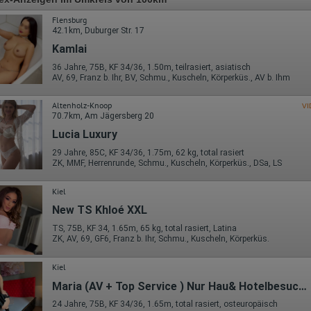
Flensburg
42.1km, Duburger Str. 17
Kamlai
36 Jahre, 75B, KF 34/36, 1.50m, teilrasiert, asiatisch
AV, 69, Franz b. Ihr, BV, Schmu., Kuscheln, Körperküs., AV b. Ihm
Altenholz-Knoop
VI
70.7km, Am Jägersberg 20
Lucia Luxury
29 Jahre, 85C, KF 34/36, 1.75m, 62 kg, total rasiert
ZK, MMF, Herrenrunde, Schmu., Kuscheln, Körperküs., DSa, LS
Kiel
New TS Khloé XXL
TS, 75B, KF 34, 1.65m, 65 kg, total rasiert, Latina
ZK, AV, 69, GF6, Franz b. Ihr, Schmu., Kuscheln, Körperküs.
Kiel
Maria (AV + Top Service ) Nur Hau& Hotelbesuche
24 Jahre, 75B, KF 34/36, 1.65m, total rasiert, osteuropäisch