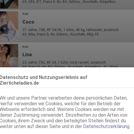
69, GF6, DT, Franz b. Ihr, BV, Schmu., Kuscheln, Körperküs.
Kiel
Coco
27 Jahre, 70B, KF 34/36, 1.65m, 45 kg, teilrasiert, asiatisch
69, NSa, Franz b. Ihr, Schmu., Kuscheln, KBp, FE
Kiel
Lisa
23 Jahre, 75C, KF 34, 1.62m, total rasiert, asiatisch
69, Franz b. Ihr, BV, Schmu., Kuscheln, Körperküs., EL, Mast.
Datenschutz und Nutzungserlebnis auf
Kiel
Zierlicheladies.de
Jill
70C, KF 32/34, 1.58m, 47 kg, total rasiert
Wir und unsere Partner verarbeiten deine persönlichen Daten,
ZK, 69, GF6, NSa, dominant, Franz b. Ihr, Schmu., Kuscheln
hierfür verwenden wir Cookies, welche für den Betrieb der
Webseite erforderlich sind. Weitere Cookies werden nur mit
Neumünster
deiner Zustimmung verwendet. Einzelheiten zu den Arten von
NHI NHI
Cookies, ihrem Zweck und den beteiligten Stellen findest du
weiter unten auf dieser Seite und in der
Datenschutzerklärung
.
22 Jahre, 80C, KF 34/36, 1.53m, total rasiert, asiatisch
ZK, 69, GF6, Franz b. Ihr, BV, MFF, Schmu., Kuscheln